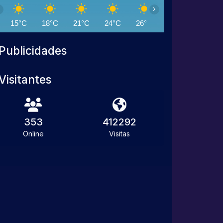
›
15°C
18°C
21°C
24°C
26°C
27°C
28°C
Publicidades
Visitantes
353
412292
Online
Visitas