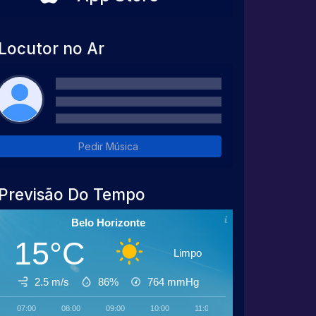
Locutor no Ar
Pedir Música
Previsão Do Tempo
Belo Horizonte
15°C
Limpo
2.5 m/s
86%
764
mmHg
07:00
08:00
09:00
10:00
11:00
12:00
13:00