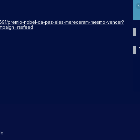
‹
88691/premio-nobel-da-paz-eles-mereceram-mesmo-vencer?
mpaign=rssfeed
de