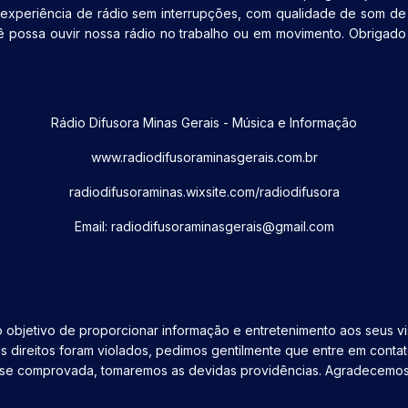
periência de rádio sem interrupções, com qualidade de som de al
cê possa ouvir nossa rádio no trabalho ou em movimento. Obrigado
Rádio Difusora Minas Gerais - Música e Informação
www.radiodifusoraminasgerais.com.br
radiodifusoraminas.wixsite.com/radiodifusora
Email: radiodifusoraminasgerais@gmail.com
 o objetivo de proporcionar informação e entretenimento aos seus vi
us direitos foram violados, pedimos gentilmente que entre em cont
o e, se comprovada, tomaremos as devidas providências. Agradecem